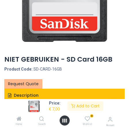
NIET GEBRUIKEN - SD Card 16GB
Product Code:
SD-CARD-16GB
Request Quote
Description
Price:
Add to Cart
Specifications
€
7,00
0
Home
Search
Wishlist
Account